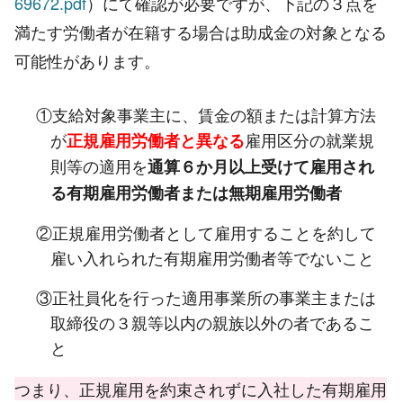
69672.pdf
）にて確認が必要ですが、下記の３点を
満たす労働者が在籍する場合は助成金の対象となる
可能性があります。
①支給対象事業主に、賃金の額または計算方法
が
雇用区分の就業規
正規雇用労働者と異なる
則等の適用を
通算６か月以上受けて雇用され
る有期雇用労働者または無期雇用労働者
②正規雇用労働者として雇用することを約して
雇い入れられた有期雇用労働者等でないこと
③正社員化を行った適用事業所の事業主または
取締役の３親等以内の親族以外の者であるこ
と
つまり、正規雇用を約束されずに入社した有期雇用