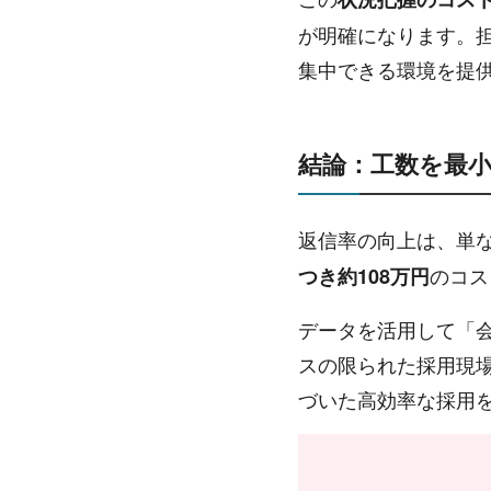
が明確になります。
集中できる環境を提
結論：工数を最
返信率の向上は、単
のコス
つき約108万円
データを活用して「
スの限られた採用現
づいた高効率な採用