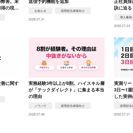
の弊害。未
送信予約機能を追加
正社員採
獲得の現…
訣に迫る
お知らせ
採用担当者様向け
導入事例
2026.07.31
2026.07.23
改善に関す
実務経験3年以上が8割。ハイスキル層
実測リー
が「テックダイレクト」に集まる本当
3日〜1
の理由
した実例
ノウハウ
採用担当者様向け
採用担当
2026.07.08
2026.07.01