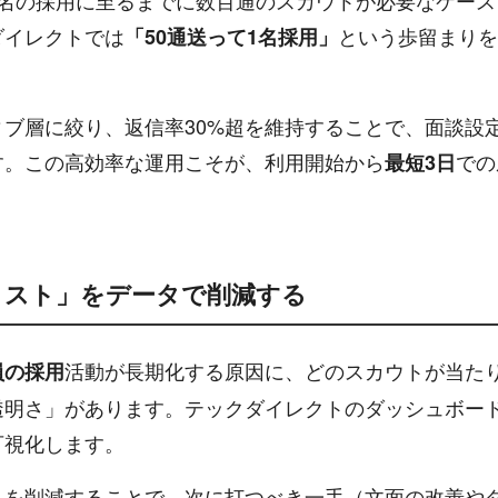
1名の採用に至るまでに数百通のスカウトが必要なケース
ダイレクトでは
という歩留まりを
「50通送って1名採用」
ブ層に絞り、返信率30%超を維持することで、面談設
す。この高効率な運用こそが、利用開始から
での
最短3日
のコスト」をデータで削減する
活動が長期化する原因に、どのスカウトが当た
員の採用
透明さ」があります。テックダイレクトのダッシュボー
可視化します。
を削減することで、次に打つべき一手（文面の改善や
ト