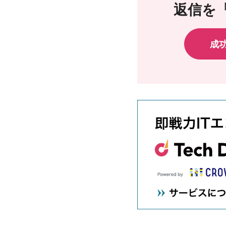
返信を
成